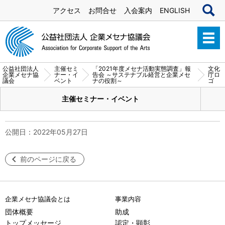
アクセス
お問合せ
入会案内
ENGLISH
公益社団法人
主催セミ
「2021年度メセナ活動実態調査」報
文化
企業メセナ協
ナー・イ
告会 ～サステナブル経営と企業メセ
庁ロ
議会
ベント
ナの役割～
ゴ
主催セミナー・イベント
公開日：2022年05月27日
前のページに戻る
企業メセナ協議会とは
事業内容
団体概要
助成
トップメッセージ
認定・顕彰