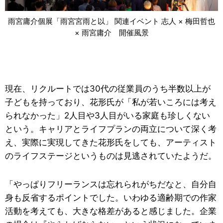
雨宮庸介個展「雨宮宮雨と以」 関連イベント 志人 × 梅田哲也
× 雨宮庸介 開催風景
現在、リクルートでは30代の従業員のうち半数以上が
子どもを持っており、花形氏が「私が若いころには考え
られなかった」2人目や3人目がいる家庭も珍しくない
という。キャリアとライフプランの両立について深く考
え、実際に実現してきた花形氏をしても、アーティスト
のライフステージというものは見逃されていたようだ。
「やっぱりフリーランスは忘れられがちだなと、自分自
身も反省するポイントでした。いわゆる適齢期での作家
活動を考えても、大きな格差があると感じました。企業