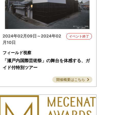
2024年02月09日～2024年02
イベント終了
月10日
フィールド視察
「瀬戸内国際芸術祭」の舞台を体感する、ガ
イド付特別ツアー
開催概要はこちら