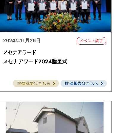
2024年11月26日
イベント終了
メセナアワード
メセナアワード2024贈呈式
開催概要はこちら
開催報告はこちら