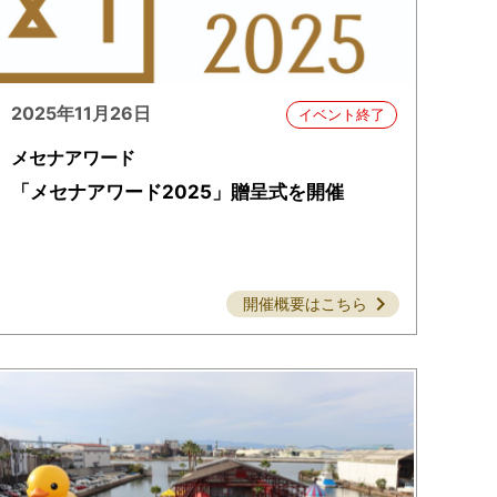
2025年11月26日
イベント終了
メセナアワード
「メセナアワード2025」贈呈式を開催
開催概要はこちら