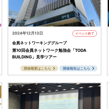
2024年12月13日
イベント終了
会員ネットワーキンググループ
第10回会員ネットワーク勉強会「TODA
BUILDING」見学ツアー
開催概要はこちら
開催報告はこちら