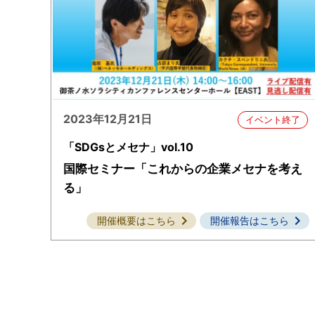
2023年12月21日
イベント終了
「SDGsとメセナ」vol.10
国際セミナー「これからの企業メセナを考え
る」
開催概要はこちら
開催報告はこちら