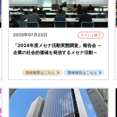
2025年07月23日
イベント終了
「2024年度メセナ活動実態調査」報告会 ～
企業の社会的価値を発信するメセナ活動～
開催概要はこちら
開催報告はこちら