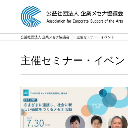
公益社団法人 企業メセナ協議会
主催セミナー・イベント
主催セミナー・イベン