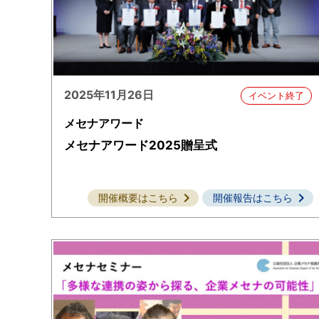
2025年11月26日
イベント終了
メセナアワード
メセナアワード2025贈呈式
開催概要はこちら
開催報告はこちら