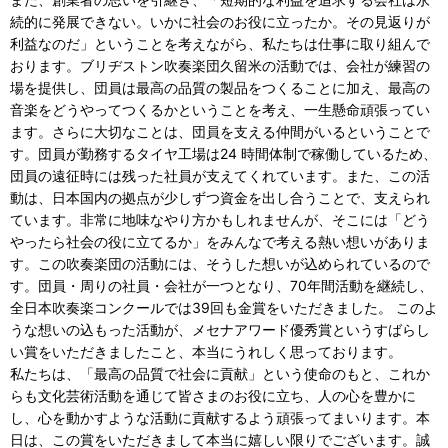
続的に発展できない。いかに社会のお役に立ったか。その見返りが
利益なのだ」ということを考えながら、私たちは仕事に取り組んで
おります。ブリヂストン吹奏楽団久留米の活動では、会社が練習の
場を提供し、団員は最高の品質の製品をつくることに加え、最高の
音楽をどうやってつくるかということを考え、一生懸命頑張ってい
ます。さらに大切なことは、団員を支える仲間がいるということで
す。団員が勤務するタイヤ工場は24 時間体制で稼働しているため、
団員の遠征時には残った社員が支えてくれています。また、この活
動は、日本国内の拠点が少しずつ資金を出し合うことで、支えられ
ています。非常に地味なやり方かもしれませんが、そこには「どう
やったら社会の役に立てるか」をみんなで考える熱い想いがありま
す。この吹奏楽団の活動には、そうした想いが込められているので
す。団員・周りの社員・会社が一つとなり、70年間活動を継続し、
全日本吹奏楽コンクールでは39回も金賞をいただきました。 このよ
うな想いの込もった活動が、メセナアワード優秀賞というすばらし
い賞をいただきましたこと、本当にうれしく思っております。
私たちは、「最高の品質で社会に貢献」という使命のもと、これか
らも文化芸術活動を通じて皆さまのお役に立ち、人の心を豊かに
し、心を動かすような活動に貢献するよう頑張ってまいります。本
日は、この賞をいただきまして本当に嬉しい限りでございます。誠