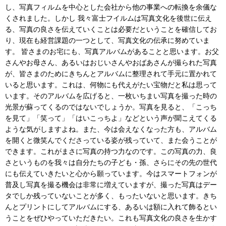
し、写真フィルムを中心とした会社から他の事業への転換を余儀な
くされました。しかし 我々富士フイルムは写真文化を後世に伝え
る、写真の良さを伝えていくことは必要だということを確信してお
り、現在も経営課題の一つとして、写真文化の伝承に努めていま
す。 皆さまのお宅にも、写真アルバムがあることと思います。お父
さんやお母さん、あるいはおじいさんやおばあさんが撮られた写真
が、皆さまのためにきちんとアルバムに整理されて手元に置かれて
いると思います。これは、何物にも代えがたい宝物だと私は思って
います。そのアルバムを広げると、一枚いちまい写真を撮った時の
光景が蘇ってくるのではないでしょうか。写真を見ると、「こっち
を見て」「笑って」「はいこっちよ」などという声が聞こえてくる
ような気がしますよね。また、今は会えなくなった方も、アルバム
を開くと微笑んでくださっている姿が残っていて、また会うことが
できます。これがまさに写真の持つ力なのです。この写真の力、良
さというものを我々は自分たちの子ども・孫、さらにその先の世代
にも伝えていきたいと心から願っています。今はスマートフォンが
普及し写真を撮る機会は非常に増えていますが、撮った写真はデー
タでしか残っていないことが多く、もったいないと思います。きち
んとプリントにしてアルバムにする、あるいは額に入れて飾るとい
うことをぜひやっていただきたい。これも写真文化の良さを生かす