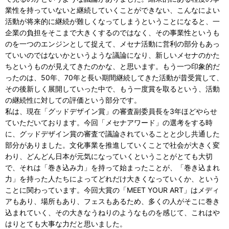
業性を持っていないと継続していくことができない、こんなによい
活動が将来的に継続が難しくなってしまうということになると、一
企業の負担をそこまで大きくするのではなく、その事業性というも
のを一つのエンジンとして捉えて、メセナ活動に営利の部分もあっ
ていいのではないかというような議論になり、新しいメセナのかた
ちというものが見えてきたのかな、と思います。もう一つ印象的だ
ったのは、50年、70年と長い期間継続してきた活動が昔受賞して、
その後新しく展開していった中で、もう一度賞を取るという、活動
の継続性に対しての評価という部分です。
私は、現在「グッドデザイン賞」の審査副委員長を3年ほどやらせ
ていただいております。今回「メセナアワード」の選考をする時
に、グッドデザイン賞の審査で議論されていることと少し共通した
部分がありました。文化事業を推進していくことで社会が大きく変
わり、どんどん日本が元気になっていくということがとても大切
で、それは「巻き込み力」を持って始まったことが、「巻き込まれ
力」を持った人たちによってどれだけ大きくなっていくか、という
ことに関わっています。今回大賞の「MEET YOUR ART」はメディ
アもあり、場所もあり、フェスもあるため、多くの人がそこに巻き
込まれていく、その大きなうねりのようなものを感じて、これはや
はりとても大事な力だと思いました。