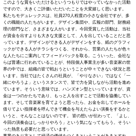
このような賞をいただけるというつもりではやっていなかった活動
ですので、大きくご評価いただいたことを大変嬉しく思います。
私たちモデュレックスは、社員270人程度の小さな会社ですが、多
くの職能の人たちがいます。デザイン集団や、広報の部門、財務経
理の部門など、さまざまな人がいます。今回受賞した活動は、当社
が資金を出すよりも大きな支援として、人を出していることだと思
っています。デザインができる人がデザインをする、紙のグラフィ
ックができる人がチラシをつくる、それから、営業の人たちが色々
な人たちにご案内してフィードバックを取る。こういった、会社な
らば普通に行われていることが、特段個人事業主が多い音楽家の世
界の中では、組織の皆で戦おうということが中々できない状況と思
います。当社ではたくさんの社員が、「やりなさい」ではなく「一
緒にやろうよ」というスタンスで、皆で力を貸しながら活動を進め
ています。そういう意味では、ハンズオン型といっていますが、資
金は一つのかたちであり、もっと人を出すことで活動を協働してい
ます。そして音楽家を育てようと思ったら、お金を出してホールを
借りてよい指揮者を呼んできて機会を与えたらよい演奏をするかと
いうと、そんなことはないのです。 皆の想いが伝わって、「よし、
今回の演奏会はしっかりやろう」という気になってもらう。そうい
った熱意も必要だと思っています。
事業のあり方として経済の価値をつくるということがあるとすれ