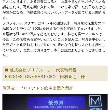
ことになります。ある調査によると、写真を見ながらお子さんと会
話をしたり、写真を額に入れて飾っている家で育ったお子さんは心
が豊かになる、情操教育にもよいというデータが出ていると聞きま
す。
フジフイルム スクエアは2007年の開設以来、写真家の先生方の作
品展などを中心に1,800回を超える企画を実施してまいりました。
来場者も延べ850万人を超えております。私ども富士フイルムは、
今回、この名誉ある賞をいただいたことを励みに、写真を中心とし
た芸術・文化活動を通じて世の中に豊かな心を持つ人たちを増やし
ていきたい、と思っております。本日は誠にありがとうございまし
た。
株式会社ブリヂストン 代表執行役
BRIDGESTONE EAST CEO 田村亘之 様
優秀賞：ブリヂストン吹奏楽団久留米