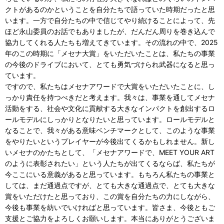
クトがあるのかということを自分たちで語っていた時期だったと思
います。一方で自分たちの中で信じてやり続けることによって、先
ほど永山委員のお話でもありましたが、だんだん周りを巻き込んで
協力してくれる人たちも増えてきています。その流れの中で、2025
年のこの時期に「メセナ大賞」をいただいたことは、私たちの事業
の今後のドライブにおいて、とても勇気づけられ武器になると思っ
ています。
ですので、私たちはメセナアワードで大賞をいただいたことに、し
っかり責任を持つべきだと考えます。我々は、事業を通してメセナ
活動をする、社会や文化に貢献する大きなインパクトを創出するロ
ールモデルにしっかりとなりたいと思っています。ロールモデルと
なることで、我々がある意味ベンチマークとして、このような事業
をやりたいというプレイヤーが今後出てくるかもしれません。新し
いメセナのかたちとして、「メセナアワードで、MEET YOUR ART
のように表彰されたい」という人たちが出てくるならば、私たちが
今ここにいる意義があると思っています。もちろん私たちの事業と
しては、まだ通過点ですが、とても大きな通過点で、とても大きな
賞をいただけたと思っており、この賞を自分たちの力にしながら、
今後も事業を紡いでいければと思っています。皆さま、今後ともご
支援とご協力をよろしくお願いします。本当にありがとうございま