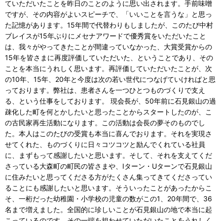
ていただいたことを昨日のことのように思い出されます。手前味噌
ですが、その内容がよいスピーチで、「いいことを言うな」と思っ
た記憶があります。15年間で代替わりもしましたが、このたび中村
ブレイスが15年ぶりにメセナアワードで優秀賞をいただいたこと
は、我々がやってきたことが間違っていなかった、大賞受賞からの
15年を皆さまに再度評価していただいた、ということであり、その
ことを本当にうれしく思います。再評価していただいたことが、次
の10年、15年、20年と今度は次の若い世代につなげていければと思
っております。弊社は、患者さんを一つひとつものづくりで支え
る、という仕事をしております。 現会長が、50年前に石見銀山の過
疎化した町を何とかしたいと思ったことからスタートしたのが、こ
の古民家再生活動になります。この活動は会長の夢そのものでし
た。本人はこのたびの受賞も本当に喜んでおります。それを実現さ
せてくれた、ものづくりに日々コツコツと励んでくれている社員
に、まずもって感謝したいと思います。そして、それを支えてくだ
さっている大森町の町民の皆さまや、Iターン・Uターンで石見銀山
に住みたいと思ってくださる方がたくさん集ってきてくださってい
ることにも感謝したいと思います。そういったことがあったからこ
そ、一桁だった幼稚園・小学校の児童の数がこの1、20年間で、36
名まで増えました。全国的に珍しいことが石見銀山の地で本当に起
こっているのです。その一端を担わせていただいたことをうれしく