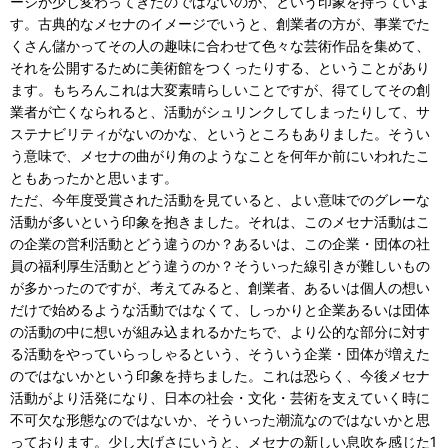
ージが少し変わってきたのではないのか、という印象を持っていま
す。古典的なメセナのイメージでいうと、創業者の方が、事業でた
くさん儲かってその人の趣味に合わせて色々な芸術作品を集めて、
それを公開するために美術館をつくったりする、ということがあり
ます。もちろんこれは大変素晴らしいことですが、得てしてその創
業者が亡くなられると、活動がシュリンクしてしまったりして、サ
ステナビリティがないのかな、というところもありました。そうい
う意味で、メセナの曲がり角のようなことを何年か前にいわれたこ
ともあったかと思います。
ただ、今年度受賞された活動を見ていると、よい意味でのグレーな
活動が多いという印象を抱きました。それは、このメセナ活動はこ
の企業の営利活動とどう違うのか？あるいは、この企業・団体の社
員の福利厚生活動とどう違うのか？そういった線引きが難しいもの
が多かったのですが、考えてみると、創業者、あるいは個人の想い
だけで始めるような活動ではなくて、しっかりと企業あるいは団体
の活動の中に想いが組み込まれるかたちで、より公的な部分に対す
る活動をやっていらっしゃるという、そういう企業・団体が増えた
のではないかという印象を持ちました。これは恐らく、今後メセナ
活動がより活発になり、日本の社会・文化・芸術を支えていく時に
不可欠な形態なのではないか、そういった潮流なのではないかと思
っております。少し大げさにいうと、メセナの新しい息吹を感じた1