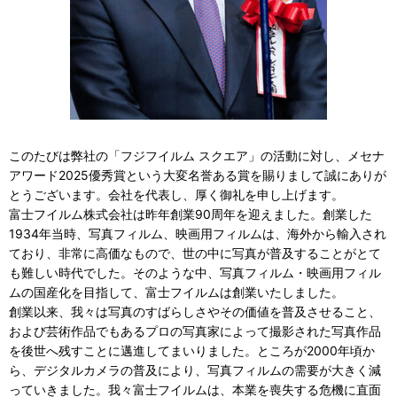
このたびは弊社の「フジフイルム スクエア」の活動に対し、メセナ
アワード2025優秀賞という大変名誉ある賞を賜りまして誠にありが
とうございます。会社を代表し、厚く御礼を申し上げます。
富士フイルム株式会社は昨年創業90周年を迎えました。創業した
1934年当時、写真フィルム、映画用フィルムは、海外から輸入され
ており、非常に高価なもので、世の中に写真が普及することがとて
も難しい時代でした。そのような中、写真フィルム・映画用フィル
ムの国産化を目指して、富士フイルムは創業いたしました。
創業以来、我々は写真のすばらしさやその価値を普及させること、
および芸術作品でもあるプロの写真家によって撮影された写真作品
を後世へ残すことに邁進してまいりました。ところが2000年頃か
ら、デジタルカメラの普及により、写真フィルムの需要が大きく減
っていきました。我々富士フイルムは、本業を喪失する危機に直面