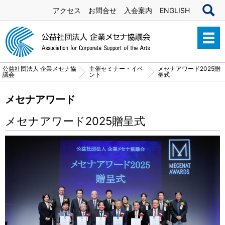
アクセス
お問合せ
入会案内
ENGLISH
公益社団法人 企業メセナ協
主催セミナー・イベ
メセナアワード2025贈
議会
ント
呈式
メセナアワード
メセナアワード2025贈呈式