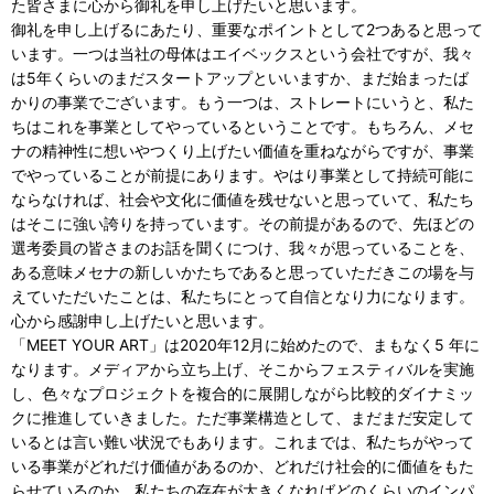
た皆さまに心から御礼を申し上げたいと思います。
御礼を申し上げるにあたり、重要なポイントとして2つあると思って
います。一つは当社の母体はエイベックスという会社ですが、我々
は5年くらいのまだスタートアップといいますか、まだ始まったば
かりの事業でございます。もう一つは、ストレートにいうと、私た
ちはこれを事業としてやっているということです。もちろん、メセ
ナの精神性に想いやつくり上げたい価値を重ねながらですが、事業
でやっていることが前提にあります。やはり事業として持続可能に
ならなければ、社会や文化に価値を残せないと思っていて、私たち
はそこに強い誇りを持っています。その前提があるので、先ほどの
選考委員の皆さまのお話を聞くにつけ、我々が思っていることを、
ある意味メセナの新しいかたちであると思っていただきこの場を与
えていただいたことは、私たちにとって自信となり力になります。
心から感謝申し上げたいと思います。
「MEET YOUR ART」は2020年12月に始めたので、まもなく5 年に
なります。メディアから立ち上げ、そこからフェスティバルを実施
し、色々なプロジェクトを複合的に展開しながら比較的ダイナミッ
クに推進していきました。ただ事業構造として、まだまだ安定して
いるとは言い難い状況でもあります。これまでは、私たちがやって
いる事業がどれだけ価値があるのか、どれだけ社会的に価値をもた
らせているのか、私たちの存在が大きくなればどのくらいのインパ