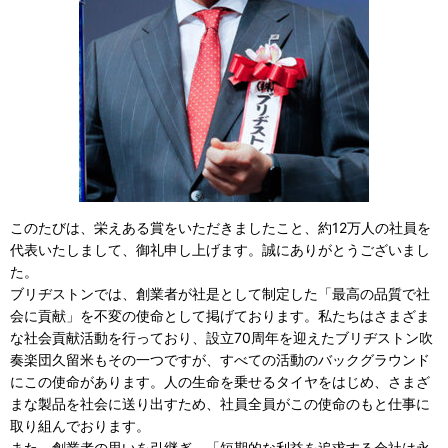
このたびは、栄えある賞をいただきましたこと、約12万人の社員を
代表いたしまして、御礼申し上げます。誠にありがとうございまし
た。
ブリヂストンでは、創業者が社是として制定した「最高の品質で社
会に貢献」を不変の使命として掲げております。私たちはさまざま
な社会貢献活動を行っており、設立70周年を迎えたブリヂストン吹
奏楽団久留米もその一つですが、すべての活動のバックグラウンド
にこの使命があります。人の生命を乗せるタイヤをはじめ、さまざ
まな製品を社会に送り出すため、社員全員がこの使命のもと仕事に
取り組んでおります。
また、創業者の思いを引継ぎ、「短期的な利益を追求する会社は永