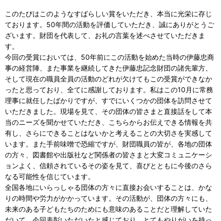
このたびはこのようなすばらしい賞をいただき、本当に光栄に存じ
ております。50年間の活動を評価していただき、誠にありがとうご
ざいます。財団を代表して、お礼の言葉を述べさせていただきま
す。
今回の受賞においては、50年前にこの活動を始めた当時の伊藤忠商
事の経営陣、また事業を継続してきた伊藤忠記念財団の諸先輩方、
そして現在の職員全員の活動のどれが欠けてもこの受賞ができなか
ったと思っており、全てに感謝しております。私はこの10月に常務
理事に就任したばかりですが、すでにいくつかの団体を訪問させて
いただきました。現場を見て、その団体の皆さまと直接話をして本
当のニーズを聞かせていただき、こちらからお伝えできる情報を共
有し、さらにできることはないかと考えることの大切さを実感して
います。また手前味噌で恐縮ですが、財団職員の皆が、各地の団体
の方々、図書館や出版社など関係者の皆さまと大変コミュニケーシ
ョンよく、信頼されているその姿を見て、喜びとともに今後のさら
なる可能性を信じています。
全国各地にいらっしゃる団体の方々に直接お会いすることは、かな
りの時間や労力がかかっています。その活動が、団体の方々にも、
未来のある子どもたちのためにも意味のあることだと理解していた
だいて、今回表彰いただいたと感じており、とてもやりがいを持っ