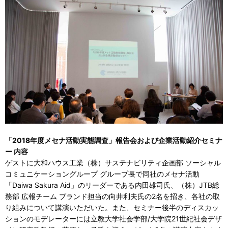
「2018年度メセナ活動実態調査」報告会および企業活動紹介セミナ
ー 内容
ゲストに大和ハウス工業（株）サステナビリティ企画部 ソーシャル
コミュニケーショングループ グループ長で同社のメセナ活動
「Daiwa Sakura Aid」のリーダーである内田雄司氏、（株）JTB総
務部 広報チーム ブランド担当の向井利夫氏の2名を招き、各社の取
り組みについて講演いただいた。また、セミナー後半のディスカッ
ションのモデレーターには立教大学社会学部/大学院21世紀社会デザ