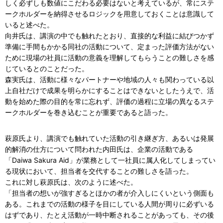
しく必ずしも数値にこだわる必要はないと考えているが、常にステ
ークホルダーを納得させるロジックを用意しておくことは意識して
いると述べた。
向井氏は、講演の中でも触れたとおり、直接的な利益に結びつかず
準備に手間もかかる同社の活動について、定まった評価方法がない
ために現場の社員に活動の意義を理解してもらうことの難しさを感
じているとのことだった。
森実氏は、活動に様々なパートナーや地域の人々も関わっている以
上自社だけで成果を明らかにすることはできないとしたうえで、活
動を始めた際の目的を常に忘れず、評価の過程に立場の異なるステ
ークホルダーを巻き込むことが重要であると語った。
萩原氏より、講演でも触れていた活動の引き継ぎ方、あるいは発展
的解消の仕方について問われた内田氏は、企業の活動である
「Daiwa Sakura Aid」が業務として一社員に属人化してしまってい
る現状において、担当者を交代することの難しさを語った。
これに対し萩原氏は、次のように述べた。
「担当者の想いが強すぎるとほかの者が介入しにくいという側面も
ある。これまでの活動の様子を目にしている人間が周りに必ずいる
はずであり、たとえ活動が一時中断されることがあっても、その後