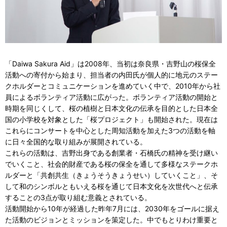
「Daiwa Sakura Aid」は2008年、当初は奈良県・吉野山の桜保全
活動への寄付から始まり、担当者の内田氏が個人的に地元のステー
クホルダーとコミュニケーションを進めていく中で、2010年から社
員によるボランティア活動に広がった。ボランティア活動の開始と
時期を同じくして、桜の植樹と日本文化の伝承を目的とした日本全
国の小学校を対象とした「桜プロジェクト」も開始された。現在は
これらにコンサートを中心とした周知活動を加えた3つの活動を軸
に日々全国的な取り組みが展開されている。
これらの活動は、吉野出身である創業者・石橋氏の精神を受け継い
でいくこと、社会的財産である桜の保全を通して多様なステークホ
ルダーと「共創共生（きょうそうきょうせい）していくこと」、そ
して和のシンボルともいえる桜を通じて日本文化を次世代へと伝承
することの3点が取り組む意義とされている。
活動開始から10年が経過した昨年7月には、2030年をゴールに据え
た活動のビジョンとミッションを策定した。中でもとりわけ重要と