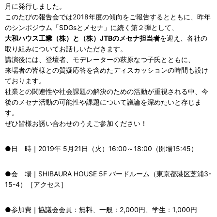
月に発行しました。
このたびの報告会では2018年度の傾向をご報告するとともに、昨年
のシンポジウム「SDGsとメセナ」に続く第２弾として、
大和ハウス工業（株）と（株）JTBのメセナ担当者
を迎え、各社の
取り組みについてお話しいただきます。
講演後には、登壇者、モデレーターの萩原なつ子氏とともに、
来場者の皆様との質疑応答を含めたディスカッションの時間も設け
ております。
社業との関連性や社会課題の解決のための活動が重視される中、今
後のメセナ活動の可能性や課題について議論を深めたいと存じま
す。
ぜひ皆様お誘い合わせのうえご参加ください！
●日 時｜2019年 5月21日（火）16:00～18:00（開場15:45）
●会 場｜SHIBAURA HOUSE 5F バードルーム（東京都港区芝浦3-
15-4）［アクセス］
●参加費｜協議会会員：無料、一般：2,000円、学生：1,000円