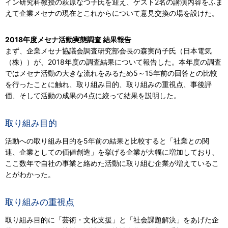
イン研究科教授の萩原なつ子氏を迎え、ゲスト2名の講演内容をふま
えて企業メセナの現在とこれからについて意見交換の場を設けた。
2018年度メセナ活動実態調査 結果報告
まず、企業メセナ協議会調査研究部会長の森実尚子氏（日本電気
（株））が、2018年度の調査結果について報告した。本年度の調査
ではメセナ活動の大きな流れをみるため5～15年前の回答との比較
を行ったことに触れ、取り組み目的、取り組みの重視点、事後評
価、そして活動の成果の4点に絞って結果を説明した。
取り組み目的
活動への取り組み目的を5年前の結果と比較すると「社業との関
連、企業としての価値創造」を挙げる企業が大幅に増加しており、
ここ数年で自社の事業と絡めた活動に取り組む企業が増えているこ
とがわかった。
取り組みの重視点
取り組み目的に「芸術・文化支援」と「社会課題解決」をあげた企