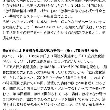
と直接対話し、活動への理解を促したこと。3つ目に、社内におい
ては創業者精神の継承、社外においては和の象徴である桜の保全と
いう共感できるストーリーを組み立てたこと。
活動へのファンの獲得に成功した今、個人的なモチベーションを大
きな拠り所として「Daiwa Sakura Aid」を始めた内田氏は、いかに
して活動を次の担当者へ引き継ぐかという点が課題であるとし、講
演を終えた。
旅×文化による多様な地域の魅力発信―（株）JTB 向井利夫氏
続いて、（株）JTBの向井氏より同社が実施する「JTB旅行文化講
演会」および「JTB交流創造賞」について紹介いただいた。
「JTB旅行文化講演会」は1983年、JTBの創立70周年を記念し、顧
客に文化とのふれあいの場を提供したいとの想いから「旅行文化講
座」として始まった。2019年で開始から36年目を迎え、これまで
の開催回数は累計で406回、登壇した講師の数は200名近くにのぼ
る。開催地は全国各エリアの支店・グループ会社から希望を募って
おり、年10回程度、無料で開催されている。講師には様々な分野の
専門家を招き、旅にまつわるエピソードを披露してもらうほか、講
演を通じ参加者が各地の自然や文化遺産についても深く知る機会と
なっている。