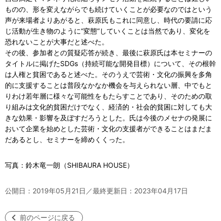
ものの、形を変えながらでも続けていくことが必要なのではという
声が来場者よりあがると、萩原氏もこれに同意し、時代の要請に応
じ活動が生き物のように“変態”していくことは当然であり、変化を
恐れないことが大事だと述べた。
その後、参加者との質疑応答が続き、最後に萩原氏は本セミナーの
タイトルに掲げたSDGs（持続可能な開発目標）について、その根幹
は人権と貧困であると述べた。そのうえで芸術・文化の振興を多角
的に支援することは普段なかなか機会を与えられない層、中でもと
りわけ若年層に様々な可能性をもたらすことであり、そのための取
り組みは文化的貧困だけでなく、経済的・社会的貧困に対しても大
きな効果・影響を及ぼすだろうとした。氏は今後のメセナの発展に
おいて企業を始めとした芸術・文化の支援者ができることはまだま
だあるとし、セミナーを締めくくった。
写真：鈴木竜一朗（SHIBAURA HOUSE）
公開日：2019年05月21日／最終更新日：2023年04月17日
前のページに戻る