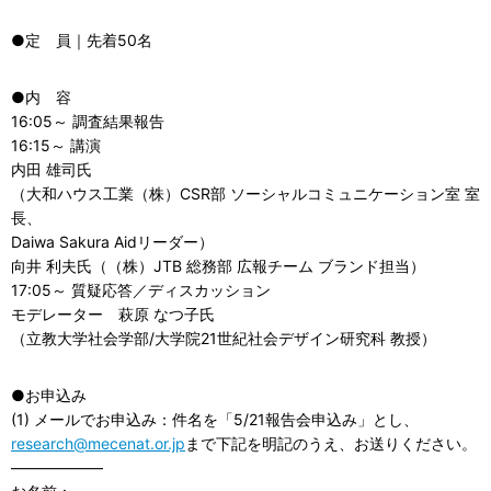
●定 員｜先着50名
●内 容
16:05～ 調査結果報告
16:15～ 講演
内田 雄司氏
（大和ハウス工業（株）CSR部 ソーシャルコミュニケーション室 室
長、
Daiwa Sakura Aidリーダー）
向井 利夫氏（（株）JTB 総務部 広報チーム ブランド担当）
17:05～ 質疑応答／ディスカッション
モデレーター 萩原 なつ子氏
（立教大学社会学部/大学院21世紀社会デザイン研究科 教授）
●お申込み
(1) メールでお申込み：件名を「5/21報告会申込み」とし、
research@mecenat.or.jp
まで下記を明記のうえ、お送りください。
——————