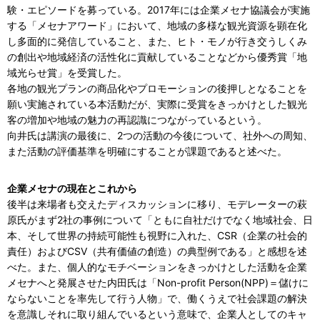
験・エピソードを募っている。2017年には企業メセナ協議会が実施
する「メセナアワード」において、地域の多様な観光資源を顕在化
し多面的に発信していること、また、ヒト・モノが行き交うしくみ
の創出や地域経済の活性化に貢献していることなどから優秀賞「地
域光らせ賞」を受賞した。
各地の観光プランの商品化やプロモーションの後押しとなることを
願い実施されている本活動だが、実際に受賞をきっかけとした観光
客の増加や地域の魅力の再認識につながっているという。
向井氏は講演の最後に、2つの活動の今後について、社外への周知、
また活動の評価基準を明確にすることが課題であると述べた。
企業メセナの現在とこれから
後半は来場者も交えたディスカッションに移り、モデレーターの萩
原氏がまず2社の事例について「ともに自社だけでなく地域社会、日
本、そして世界の持続可能性も視野に入れた、CSR（企業の社会的
責任）およびCSV（共有価値の創造）の典型例である」と感想を述
べた。また、個人的なモチベーションをきっかけとした活動を企業
メセナへと発展させた内田氏は「Non-profit Person(NPP)＝儲けに
ならないことを率先して行う人物」で、働くうえで社会課題の解決
を意識しそれに取り組んでいるという意味で、企業人としてのキャ