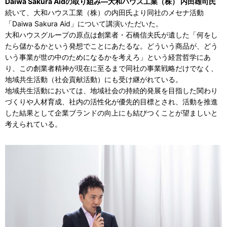
Daiwa Sakura Aidの取り組み―大和ハウス工業（株） 内田雄司氏
続いて、大和ハウス工業（株）の内田氏より同社のメセナ活動
「Daiwa Sakura Aid」について講演いただいた。
大和ハウスグループの原点は創業者・石橋信夫氏が遺した「何をし
たら儲かるかという発想でことにあたるな。どういう商品が、どう
いう事業が世の中のためになるかを考えろ」という経営哲学にあ
り、この創業者精神が現在に至るまで同社の事業戦略だけでなく、
地域共生活動（社会貢献活動）にも受け継がれている。
地域共生活動においては、地域社会の持続的発展を目指した関わり
づくりや人材育成、社内の活性化が優先的目標とされ、活動を推進
した結果として企業ブランドの向上にも結びつくことが望ましいと
考えられている。