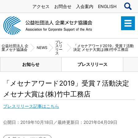
アクセス
お問合せ
入会案内
ENGLISH
プレ
公益社団法人 企
スリ
「メセナアワード2019」受賞７活動
NEWS
業メセナ協議会
リー
決定 メセナ大賞は(株)竹中工務店
ス
お知らせ
プレスリリース
「メセナアワード2019」受賞７活動決定
メセナ大賞は(株)竹中工務店
プレスリリース記事はこちら
公開日：2019年10月18日／最終更新日：2021年04月09日