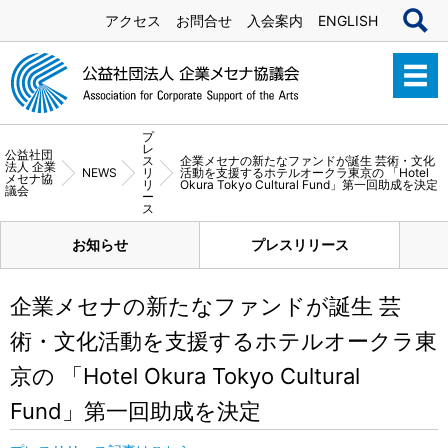
アクセス
お問合せ
入会案内
ENGLISH
プ
レ
公益社団
ス
企業メセナの新たなファンドが誕生 芸術・文化
法人 企業
NEWS
リ
活動を支援するホテルオークラ東京の 「Hotel
メセナ協
リ
Okura Tokyo Cultural Fund」第一回助成を決定
議会
ー
ス
お知らせ
プレスリリース
企業メセナの新たなファンドが誕生 芸
術・文化活動を支援するホテルオークラ東
京の 「Hotel Okura Tokyo Cultural
Fund」第一回助成を決定