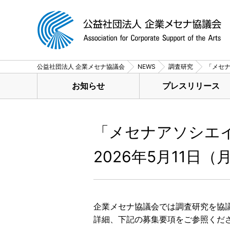
公益社団法人 企業メセナ協議会
NEWS
調査研究
「メセナ
お知らせ
プレスリリース
「メセナアソシエイト
2026年5月11日（
企業メセナ協議会では調査研究を協
詳細、下記の募集要項をご参照くだ