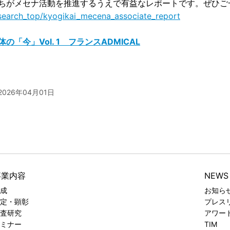
ちがメセナ活動を推進するうえで有益なレポートです。ぜひご
esearch_top/kyogikai_mecena_associate_report
「今」Vol. 1 フランスADMICAL
026年04月01日
事業内容
NEWS
成
お知ら
定・顕彰
プレス
査研究
アワー
ミナー
TIM