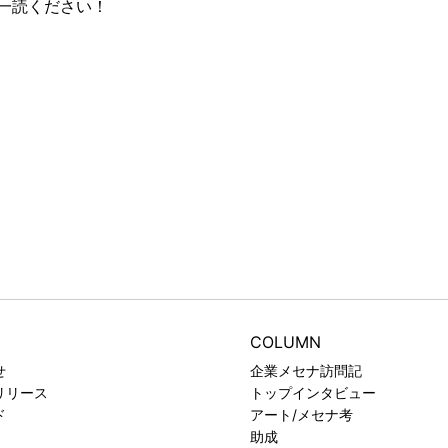
一読ください！
COLUMN
せ
企業メセナ訪問記
リリース
トップインタビュー
ド
アート/メセナ考
助成