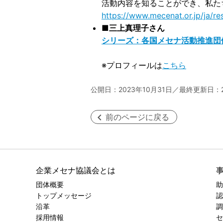
活動内容を知ることができ、私た
https://www.mecenat.or.jp/ja/r
■
三上真理子さん
シリーズ：各国メセナ活動推進団体の
※プロフィールは
こちら
公開日：2023年10月31日／最終更新日：2
前のページに戻る
企業メセナ協議会とは
団体概要
助
トップメッセージ
認
沿革
調
採用情報
セ