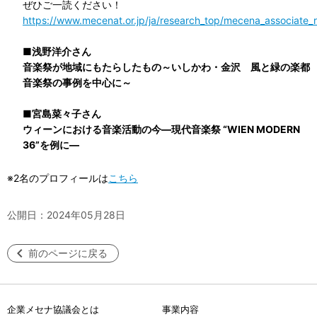
ぜひご一読ください！
https://www.mecenat.or.jp/ja/research_top/mecena_associate_
■
浅野洋介さん
音楽祭が地域にもたらしたもの～いしかわ・金沢 風と緑の楽都
音楽祭の事例を中心に～
■
宮島菜々子さん
ウィーンにおける音楽活動の今―現代音楽祭 “WIEN MODERN
36”を例に―
※2名のプロフィールは
こちら
公開日：2024年05月28日
前のページに戻る
企業メセナ協議会とは
事業内容