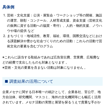
具体例
芸術・文化支援：公演・展覧会・ワークショップ等の開催、施設
の運営、顕彰・コンクール、人材育成支援、資金支援（芸術文化
の振興に資する活動への協賛・寄付）、人的・物的支援、ノウハ
ウや場の提供 など
まちづくり・地域活性、教育、福祉、環境、国際交流などにおけ
る課題解決や豊かな社会づくりのための活動：これらの活動で芸
術文化の要素を含むプログラム
※これらに該当する取組みであれば広告宣伝費、営業費、広報費な
どの経費で支出したものも対象となります 。
※芸術・文化の要素を含まない活動は対象になりません 。
調査結果の活用について
企業メセナに関する日本唯一の統計として、企業各社、官公庁、地
方自治体、研究機関、マスコミ、海外の文化機関等にも幅広く活用
されています。メセナ活動の実態と展望を探るうえで貴重な手がか