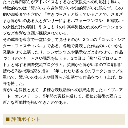
たった専門家らがアドバイスをするなど支援先への対応は手厚い。
特徴的なのは「障がい」を身体障がいや知的障がいに限らず、心の
病や加齢までも含めた「生きづらさ」と捉えていることで、さまざ
まな障がいのある人とダンサーによるパフォーマンスや、60歳以上
の女性だけの演劇、引きこもりの中高年男性のためのワークショッ
プなど多彩な企画が採択されている。
その成果を東京で一堂に会して見せるのが、2つ目の「コラボ・シア
ター・フェスティバル」である。各地で発表した作品のいくつかを
発展させて上演したり、シンポジウムや展示などとあわせて、作品
づくりのおもしろさや課題を伝える。3つ目は「飛び石プロジェク
ト」と称する国際交流プログラム。英国から障がい者のプロ劇団に
携わる2名の演出家を招き、2年にわたり各地でのワークショップを
重ねて、障がいのある人や俳優らが出演する作品をつくり上げ、好
評を博した。
障がいを個性と見て、多様な表現活動への挑戦を促したエイブルア
ート・オンステージ。5年間の実践を通じて、福祉と芸術の双方に
新たな可能性を拓いてきたのである。
評価ポイント