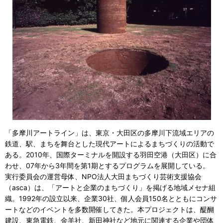
「多摩川アートライン」は、東京・大田区の多摩川下流域エリアの
鉄道、駅、まちを舞台とした現代アートによるまちづくりの活動で
ある。2010年、国際ターミナルを開設する羽田空港（大田区）に合
わせ、07年から3年間を第1期とするプログラムを展開している。
実行委員会の運営母体、NPO法人大田まちづくり芸術支援協会
（asca）は、「アートと企業のまちづくり」を掲げる地域メセナ組
織。1992年の設立以来、企業30社、個人会員150名とともにコンサ
ートなどのイベントを多数開催してきた。本プロジェクトは、醍醐
建設、東急電鉄、金羊社、新田神社など地元に関連する企業や団体