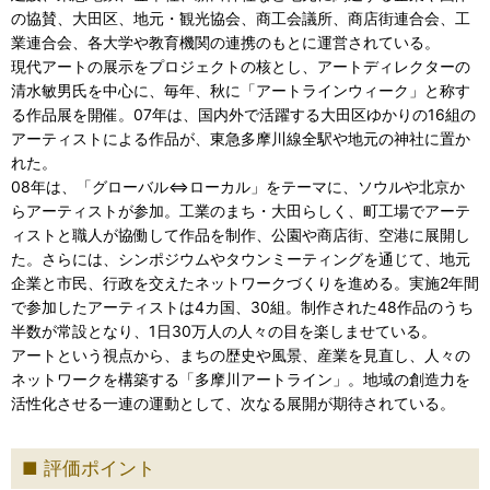
の協賛、大田区、地元・観光協会、商工会議所、商店街連合会、工
業連合会、各大学や教育機関の連携のもとに運営されている。
現代アートの展示をプロジェクトの核とし、アートディレクターの
清水敏男氏を中心に、毎年、秋に「アートラインウィーク」と称す
る作品展を開催。07年は、国内外で活躍する大田区ゆかりの16組の
アーティストによる作品が、東急多摩川線全駅や地元の神社に置か
れた。
08年は、「グローバル⇔ローカル」をテーマに、ソウルや北京か
らアーティストが参加。工業のまち・大田らしく、町工場でアーテ
ィストと職人が協働して作品を制作、公園や商店街、空港に展開し
た。さらには、シンポジウムやタウンミーティングを通じて、地元
企業と市民、行政を交えたネットワークづくりを進める。実施2年間
で参加したアーティストは4カ国、30組。制作された48作品のうち
半数が常設となり、1日30万人の人々の目を楽しませている。
アートという視点から、まちの歴史や風景、産業を見直し、人々の
ネットワークを構築する「多摩川アートライン」。地域の創造力を
活性化させる一連の運動として、次なる展開が期待されている。
評価ポイント