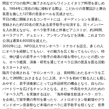
間近でプロの歌声に魅了されながらワインとイタリア料理を楽しめ
る。1994年に現在の地に移転する際は、こだわりの音響設計と舞台
装置を施した127席の音楽ホールを完成させた。
平日の晩に開催されるコンサートには、オーディションを通過し、
登録された約120名の実力ある若手歌手が出演する。日々メンバー
を入れ替えながら、オペラ歌手3名と伴奏ピアニストが、約2時間、
オペラアリア、デュエット、アンサンブルなどを演奏。これまでの
公演は通算4,600回を超えた。
2002年には、NPO法人サロンオペラ・トナカイを設立。多くの人
にオペラを経験してもらい、その魅力を広く知ってもらいたい。特
に、伸び盛りの若手オペラ歌手の発表の場を増やしたいとの思いか
ら、オペラ鑑賞、演奏・研究を通じてオペラ公演の普及を図る活動
をスタートさせた。
隔月で企画される「サロンオペラ」は、長時間にわたるオペラを工
夫して2時間におさまるように上演。オペラを初めて観る人にも親し
みやすく、若手演奏家にとっては作品研究の機会となり、自らのレ
パートリーを広げるチャンスとなる。また、中高生や大人のための
「オペラ入門」を実施するほか、「海外研修生歓送オペラ・ガラ」
を企画して留学費の寄付を募ったり、メトロポリタン歌劇場やグラ
インドボーン音楽祭など本場のオペラに若手歌手を招くなど、世界