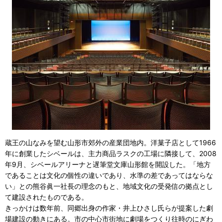
蔵王の山なみを望む山形市郊外の産業団地内。洋菓子店として1966
年に創業したシベールは、主力商品ラスクの工場に隣接して、2008
年9月、シベールアリーナと遅筆堂文庫山形館を開設した。「地方
であることは文化の個性の違いであり、水準の差であってはならな
い」との熊谷眞一社長の理念のもと、地域文化の受発信の拠点とし
て建設されたものである。
きっかけは数年前、同郷出身の作家・井上ひさし氏らが提案した劇
場建設の動きにある。市の中心市街地に劇場をつくり往時のにぎわ