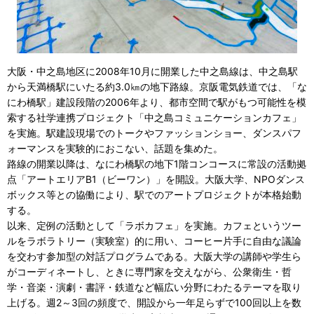
大阪・中之島地区に2008年10月に開業した中之島線は、中之島駅
から天満橋駅にいたる約3.0㎞の地下路線。京阪電気鉄道では、「な
にわ橋駅」建設段階の2006年より、都市空間で駅がもつ可能性を模
索する社学連携プロジェクト「中之島コミュニケーションカフェ」
を実施。駅建設現場でのトークやファッションショー、ダンスパフ
ォーマンスを実験的におこない、話題を集めた。
路線の開業以降は、なにわ橋駅の地下1階コンコースに常設の活動拠
点「アートエリアB1（ビーワン）」を開設。大阪大学、NPOダンス
ボックス等との協働により、駅でのアートプロジェクトが本格始動
する。
以来、定例の活動として「ラボカフェ」を実施。カフェというツー
ルをラボラトリー（実験室）的に用い、コーヒー片手に自由な議論
を交わす参加型の対話プログラムである。大阪大学の講師や学生ら
がコーディネートし、ときに専門家を交えながら、公衆衛生・哲
学・音楽・演劇・書評・鉄道など幅広い分野にわたるテーマを取り
上げる。週2～3回の頻度で、開設から一年足らずで100回以上を数