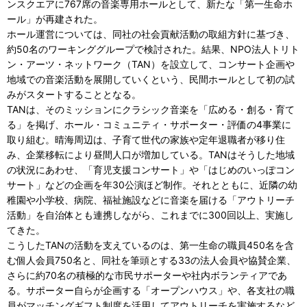
ンスクエアに767席の音楽専用ホールとして、新たな「第一生命ホ
ール」が再建された。
ホール運営については、同社の社会貢献活動の取組方針に基づき、
約50名のワーキンググループで検討された。結果、NPO法人トリト
ン・アーツ・ネットワーク（TAN）を設立して、コンサート企画や
地域での音楽活動を展開していくという、民間ホールとして初の試
みがスタートすることとなる。
TANは、そのミッションにクラシック音楽を「広める・創る・育て
る」を掲げ、ホール・コミュニティ・サポーター・評価の4事業に
取り組む。晴海周辺は、子育て世代の家族や定年退職者が移り住
み、企業移転により昼間人口が増加している。TANはそうした地域
の状況にあわせ、「育児支援コンサート」や「はじめのいっぽコン
サート」などの企画を年30公演ほど制作。それとともに、近隣の幼
稚園や小学校、病院、福祉施設などに音楽を届ける「アウトリーチ
活動」を自治体とも連携しながら、これまでに300回以上、実施し
てきた。
こうしたTANの活動を支えているのは、第一生命の職員450名を含
む個人会員750名と、同社を筆頭とする33の法人会員や協賛企業、
さらに約70名の積極的な市民サポーターや社内ボランティアであ
る。サポーター自らが企画する「オープンハウス」や、各支社の職
員がマッチングギフト制度を活用してアウトリーチを実施するなど