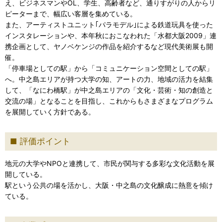
え、ビジネスマンやOL、学生、高齢者など、通りすがりの人からリ
ピーターまで、幅広い客層を集めている。
また、アーティストユニット｢パラモデル｣による鉄道玩具を使った
インスタレーションや、本年秋におこなわれた「水都大阪2009」連
携企画として、ヤノベケンジの作品を紹介するなど現代美術展も開
催。
「停車場としての駅」から「コミュニケーション空間としての駅」
へ。中之島エリアが持つ大学の知、アートの力、地域の活力を結集
して、「なにわ橋駅」が中之島エリアの「文化・芸術・知の創造と
交流の場」となることを目指し、これからもさまざまなプログラム
を展開していく方針である。
評価ポイント
地元の大学やNPOと連携して、市民が関与する多彩な文化活動を展
開している。
駅という公共の場を活かし、大阪・中之島の文化醸成に熱意を傾け
ている。