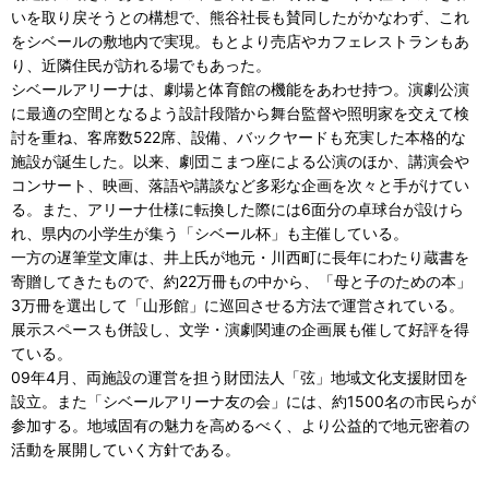
いを取り戻そうとの構想で、熊谷社長も賛同したがかなわず、これ
をシベールの敷地内で実現。もとより売店やカフェレストランもあ
り、近隣住民が訪れる場でもあった。
シベールアリーナは、劇場と体育館の機能をあわせ持つ。演劇公演
に最適の空間となるよう設計段階から舞台監督や照明家を交えて検
討を重ね、客席数522席、設備、バックヤードも充実した本格的な
施設が誕生した。以来、劇団こまつ座による公演のほか、講演会や
コンサート、映画、落語や講談など多彩な企画を次々と手がけてい
る。また、アリーナ仕様に転換した際には6面分の卓球台が設けら
れ、県内の小学生が集う「シベール杯」も主催している。
一方の遅筆堂文庫は、井上氏が地元・川西町に長年にわたり蔵書を
寄贈してきたもので、約22万冊もの中から、「母と子のための本」
3万冊を選出して「山形館」に巡回させる方法で運営されている。
展示スペースも併設し、文学・演劇関連の企画展も催して好評を得
ている。
09年4月、両施設の運営を担う財団法人「弦」地域文化支援財団を
設立。また「シベールアリーナ友の会」には、約1500名の市民らが
参加する。地域固有の魅力を高めるべく、より公益的で地元密着の
活動を展開していく方針である。