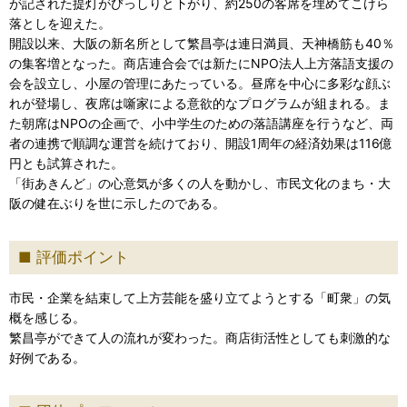
が記された提灯がびっしりと下がり、約250の客席を埋めてこけら
落としを迎えた。
開設以来、大阪の新名所として繁昌亭は連日満員、天神橋筋も40％
の集客増となった。商店連合会では新たにNPO法人上方落語支援の
会を設立し、小屋の管理にあたっている。昼席を中心に多彩な顔ぶ
れが登場し、夜席は噺家による意欲的なプログラムが組まれる。ま
た朝席はNPOの企画で、小中学生のための落語講座を行うなど、両
者の連携で順調な運営を続けており、開設1周年の経済効果は116億
円とも試算された。
「街あきんど」の心意気が多くの人を動かし、市民文化のまち・大
阪の健在ぶりを世に示したのである。
評価ポイント
市民・企業を結束して上方芸能を盛り立てようとする「町衆」の気
概を感じる。
繁昌亭ができて人の流れが変わった。商店街活性としても刺激的な
好例である。