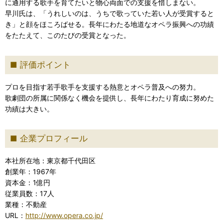
に通用する歌手を育てたいと物心両面での支援を惜しまない。
早川氏は、「うれしいのは、うちで歌っていた若い人が受賞すると
き」と顔をほころばせる。長年にわたる地道なオペラ振興への功績
をたたえて、このたびの受賞となった。
評価ポイント
プロを目指す若手歌手を支援する熱意とオペラ普及への努力。
歌劇団の所属に関係なく機会を提供し、長年にわたり育成に努めた
功績は大きい。
企業プロフィール
本社所在地：東京都千代田区
創業年：1967年
資本金：1億円
従業員数：17人
業種：不動産
URL：
http://www.opera.co.jp/