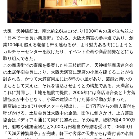
大阪・天神橋筋は、南北約2.6㎞にわたり1000軒もの店が立ち並ぶ
「日本で一番長い商店街」である。大阪天満宮の参拝道であり、創
業100年を超える老舗も軒を連ねるが、より魅力ある街にしようと
カルチャーセンターを設けたり、イベント企画や商品開発などにも
取り組んできた。
この商店街での寄席を提案した桂三枝師匠と、天神橋筋商店連合会
の土居年樹会長により、大阪天満宮に定席の小屋を建てることが検
討される。かつて天満宮周辺には8軒の小屋があり、芸能と商いの
まちとして栄えた、それを復活させようとの構想である。天満宮も
これに賛同し、土地を無償で提供。2005年には商店連合会と上方落
語協会が中心となり、小屋の建設に向けた募金活動が始まった。
商店街にはのぼりやポスターを掲出し、一口1万円からの個人寄付を
呼びかける。土居会長は大阪中の企業、団体に働きかけ、上方落語
協会はメディアを通じて周知に努めた。その結果、総額2億4,000万
円、緞帳や建築金物など3,000万円相当の寄贈を受けて、06年9月
「天満天神繁昌亭」が完成。軒下や客席の天井からは寄付者の名前