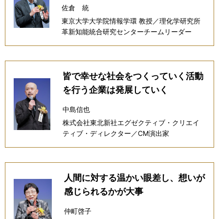
佐倉 統
東京大学大学院情報学環 教授／理化学研究所
革新知能統合研究センターチームリーダー
皆で幸せな社会をつくっていく活動
を行う企業は発展していく
中島信也
株式会社東北新社エグゼクティブ・クリエイ
ティブ・ディレクター／CM演出家
人間に対する温かい眼差し、想いが
感じられるかが大事
仲町啓子