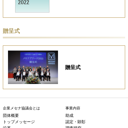
贈呈式
贈呈式
企業メセナ協議会とは
事業内容
団体概要
助成
トップメッセージ
認定・顕彰
沿革
調査研究