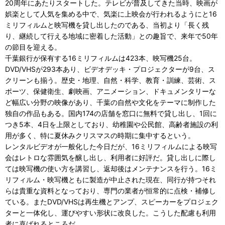
20周年にあたりスタートした。テレビが普及してきた当時、映画が
娯楽として人気を集める中で、気楽に上映会が行われるようにと16
ミリフィルムと映写機を貸し出したのである、当初より「長く残
り、継続して行える地域に密着した活動」との趣旨で、来年で50年
の節目を迎える。
千葉銀行が保有する16ミリフィルムは423本、映写機25台。
DVD/VHSが293本あり、ビデオデッキ・プロジェクターが9台、ス
クリーンも揃う。歴史・地理、自然・科学、教育・訓練、芸術、ス
ポーツ、保健衛生、劇映画、アニメーション、ドキュメンタリーな
ど幅広い分野の映像があり、千葉の自然や文化をテーマに制作した
独自の作品もある。国内174の店舗を窓口に無料で貸し出し、1回に
つき5本、4日を上限としており、幼稚園や公民館、高齢者施設の利
用が多く、特に夏休みクリスマスの時期に集中するという。
レンタルビデオが一般化した今日だが、16ミリフィルムによる映写
会はレトロな雰囲気を醸し出し、利用者に好評だ。貸し出しに際し
ては映写機の使い方を講習し、返却後はメンテナンスを行う。16ミ
リフィルム・映写機ともに製造が中止された現在、同行が持つそれ
らは貴重な資料となっており、専門の業者が恒常的に点検・補修し
ている。またDVD/VHSは再生機とアンプ、スピーカーをプロジェク
ターと一体化し、運びやすい形状に改良した。こうした配慮も利用
者に喜ばれるところだ。