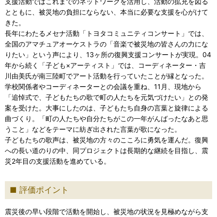
支援活動ではこれまでのネットワークを活用し、活動の拡充を図る
とともに、被災地の負担にならない、本当に必要な支援を心がけて
きた。
長年にわたるメセナ活動「トヨタコミュニティコンサート」では、
全国のアマチュアオーケストラの「音楽で被災地の皆さんの力にな
りたい」という声により、13ヶ所の復興支援コンサートが実現。04
年から続く「子ども×アーティスト」では、コーディネーター・吉
川由美氏が南三陸町でアート活動を行っていたことが縁となった。
学校関係者やコーディネーターとの会議を重ね、11月、現地から
「追悼式で、子どもたちの歌で町の人たちを元気づけたい」との発
案を受けた。大事にしたのは、子どもたち自身の言葉と旋律による
曲づくり。「町の人たちや自分たちがこの一年がんばったなあと思
うこと」などをテーマに紡ぎ出された言葉が歌になった。
子どもたちの歌声は、被災地の方々のこころに勇気を運んだ。復興
への長い道のりの中、同プロジェクトは長期的な継続を目指し、震
災2年目の支援活動を進めている。
評価ポイント
震災後の早い段階で活動を開始し、被災地の状況を見極めながら支