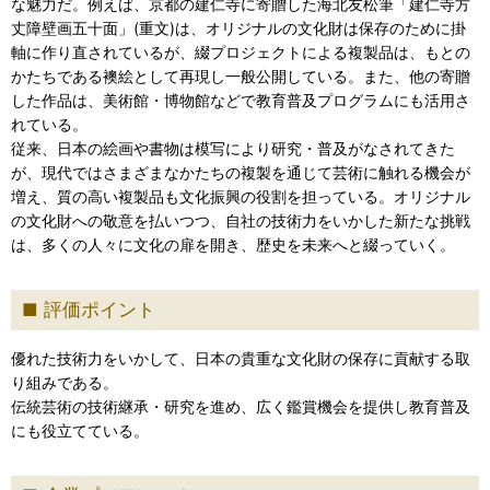
な魅力だ。例えば、京都の建仁寺に寄贈した海北友松筆「建仁寺方
丈障壁画五十面」(重文)は、オリジナルの文化財は保存のために掛
軸に作り直されているが、綴プロジェクトによる複製品は、もとの
かたちである襖絵として再現し一般公開している。また、他の寄贈
した作品は、美術館・博物館などで教育普及プログラムにも活用さ
れている。
従来、日本の絵画や書物は模写により研究・普及がなされてきた
が、現代ではさまざまなかたちの複製を通じて芸術に触れる機会が
増え、質の高い複製品も文化振興の役割を担っている。オリジナル
の文化財への敬意を払いつつ、自社の技術力をいかした新たな挑戦
は、多くの人々に文化の扉を開き、歴史を未来へと綴っていく。
評価ポイント
優れた技術力をいかして、日本の貴重な文化財の保存に貢献する取
り組みである。
伝統芸術の技術継承・研究を進め、広く鑑賞機会を提供し教育普及
にも役立てている。