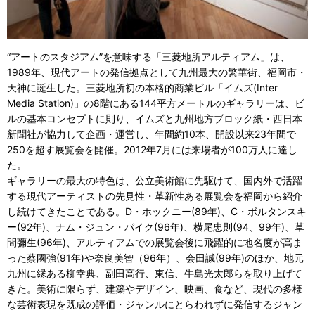
“アートのスタジアム”を意味する「三菱地所アルティアム」は、
1989年、現代アートの発信拠点として九州最大の繁華街、福岡市・
天神に誕生した。三菱地所初の本格的商業ビル「イムズ(Inter
Media Station)」の8階にある144平方メートルのギャラリーは、ビ
ルの基本コンセプトに則り、イムズと九州地方ブロック紙・西日本
新聞社が協力して企画・運営し、年間約10本、開設以来23年間で
250を超す展覧会を開催。2012年7月には来場者が100万人に達し
た。
ギャラリーの最大の特色は、公立美術館に先駆けて、国内外で活躍
する現代アーティストの先見性・革新性ある展覧会を福岡から紹介
し続けてきたことである。D・ホックニー(89年)、C・ボルタンスキ
ー(92年)、ナム・ジュン・パイク(96年)、横尾忠則(94、99年)、草
間彌生(96年)、アルティアムでの展覧会後に飛躍的に地名度が高ま
った蔡國強(91年)や奈良美智（96年）、会田誠(99年)のほか、地元
九州に縁ある柳幸典、副田高行、東信、牛島光太郎らを取り上げて
きた。美術に限らず、建築やデザイン、映画、食など、現代の多様
な芸術表現を既成の評価・ジャンルにとらわれずに発信するジャン