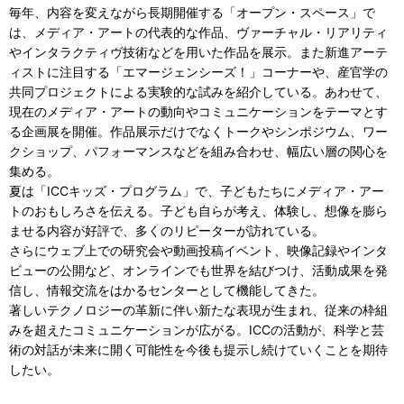
毎年、内容を変えながら長期開催する「オープン・スペース」で
は、メディア・アートの代表的な作品、ヴァーチャル・リアリティ
やインタラクティヴ技術などを用いた作品を展示。また新進アーテ
ィストに注目する「エマージェンシーズ！」コーナーや、産官学の
共同プロジェクトによる実験的な試みを紹介している。あわせて、
現在のメディア・アートの動向やコミュニケーションをテーマとす
る企画展を開催。作品展示だけでなくトークやシンポジウム、ワー
クショップ、パフォーマンスなどを組み合わせ、幅広い層の関心を
集める。
夏は「ICCキッズ・プログラム」で、子どもたちにメディア・アー
トのおもしろさを伝える。子ども自らが考え、体験し、想像を膨ら
ませる内容が好評で、多くのリピーターが訪れている。
さらにウェブ上での研究会や動画投稿イベント、映像記録やインタ
ビューの公開など、オンラインでも世界を結びつけ、活動成果を発
信し、情報交流をはかるセンターとして機能してきた。
著しいテクノロジーの革新に伴い新たな表現が生まれ、従来の枠組
みを超えたコミュニケーションが広がる。ICCの活動が、科学と芸
術の対話が未来に開く可能性を今後も提示し続けていくことを期待
したい。