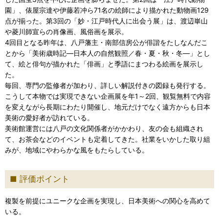
園」、俵屋宗達や伊藤若冲ら71名の絵師により描かれた動物画129
点が揃った。第3回の「妙・江戸時代人に出会う展」は、渡辺崋山
や菱川師宣らの肖像画、風俗画を展示。
4回目となる昨年は、八戸藩主・南部信房公が俳諧をたしなんだこ
とから「美術歳時記―日本人の自然観照／春・夏・秋・冬―」とし
て、絵と俳句が描かれた「俳画」と季語にまつわる絵画を展示し
た。
毎回、専門の監修者が加わり、詳しい解説付きの図録も発行する。
こうして本物では実現できない企画展を年1～2回、観覧無料で内容
を変えながら長期にわたり開催し、地元だけでなく遠方からも日本
美術の愛好者が訪れている。
美術館運営には八戸の文化関係者がかかわり、友の会も組織され
て、お茶会などのイベントも定着してきた。社業をいかした取り組
みが、地域にやわらかな風をもたらしている。
評価ポイント
複製を前提にユニークな企画を実現し、日本美術への関心を高めて
いる。