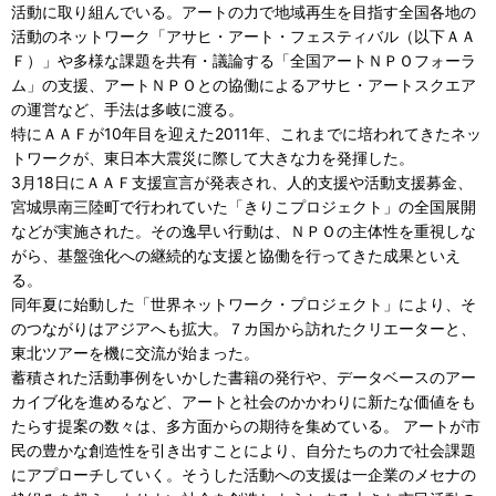
活動に取り組んでいる。アートの力で地域再生を目指す全国各地の
活動のネットワーク「アサヒ・アート・フェスティバル（以下ＡＡ
Ｆ）」や多様な課題を共有・議論する「全国アートＮＰＯフォーラ
ム」の支援、アートＮＰＯとの協働によるアサヒ・アートスクエア
の運営など、手法は多岐に渡る。
特にＡＡＦが10年目を迎えた2011年、これまでに培われてきたネッ
トワークが、東日本大震災に際して大きな力を発揮した。
3月18日にＡＡＦ支援宣言が発表され、人的支援や活動支援募金、
宮城県南三陸町で行われていた「きりこプロジェクト」の全国展開
などが実施された。その逸早い行動は、ＮＰＯの主体性を重視しな
がら、基盤強化への継続的な支援と協働を行ってきた成果といえ
る。
同年夏に始動した「世界ネットワーク・プロジェクト」により、そ
のつながりはアジアへも拡大。７カ国から訪れたクリエーターと、
東北ツアーを機に交流が始まった。
蓄積された活動事例をいかした書籍の発行や、データベースのアー
カイブ化を進めるなど、アートと社会のかかわりに新たな価値をも
たらす提案の数々は、多方面からの期待を集めている。 アートが市
民の豊かな創造性を引き出すことにより、自分たちの力で社会課題
にアプローチしていく。そうした活動への支援は一企業のメセナの