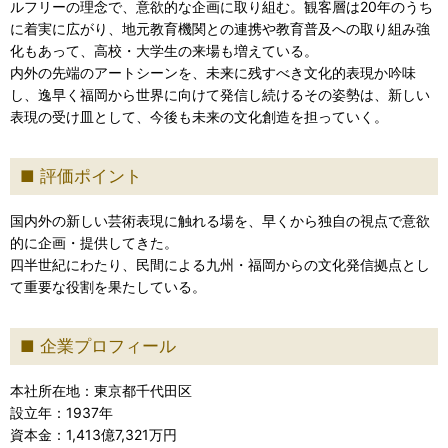
ルフリーの理念で、意欲的な企画に取り組む。観客層は20年のうち
に着実に広がり、地元教育機関との連携や教育普及への取り組み強
化もあって、高校・大学生の来場も増えている。
内外の先端のアートシーンを、未来に残すべき文化的表現か吟味
し、逸早く福岡から世界に向けて発信し続けるその姿勢は、新しい
表現の受け皿として、今後も未来の文化創造を担っていく。
評価ポイント
国内外の新しい芸術表現に触れる場を、早くから独自の視点で意欲
的に企画・提供してきた。
四半世紀にわたり、民間による九州・福岡からの文化発信拠点とし
て重要な役割を果たしている。
企業プロフィール
本社所在地：東京都千代田区
設立年：1937年
資本金：1,413億7,321万円