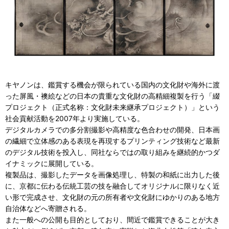
キヤノンは、鑑賞する機会が限られている国内の文化財や海外に渡
った屏風・襖絵などの日本の貴重な文化財の高精細複製を行う「綴
プロジェクト（正式名称：文化財未来継承プロジェクト）」という
社会貢献活動を2007年より実施している。
デジタルカメラでの多分割撮影や高精度な色合わせの開発、日本画
の繊細で立体感のある表現を再現するプリンティング技術など最新
のデジタル技術を投入し、同社ならではの取り組みを継続的かつダ
イナミックに展開している。
複製品は、撮影したデータを画像処理し、特製の和紙に出力した後
に、京都に伝わる伝統工芸の技を融合してオリジナルに限りなく近
い形で完成させ、文化財の元の所有者や文化財にゆかりのある地方
自治体などへ寄贈される。
また一般への公開も目的としており、間近で鑑賞できることが大き