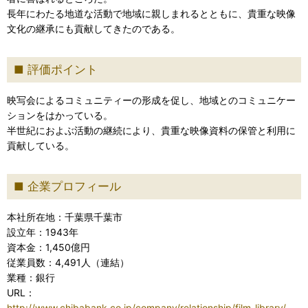
長年にわたる地道な活動で地域に親しまれるとともに、貴重な映像
文化の継承にも貢献してきたのである。
評価ポイント
映写会によるコミュニティーの形成を促し、地域とのコミュニケー
ションをはかっている。
半世紀におよぶ活動の継続により、貴重な映像資料の保管と利用に
貢献している。
企業プロフィール
本社所在地：千葉県千葉市
設立年：1943年
資本金：1,450億円
従業員数：4,491人（連結）
業種：銀行
URL：
http://www.chibabank.co.jp/company/relationship/film_library/