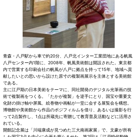
青森・八戸駅から車で約20分、八戸北インター工業団地にある帆風
八戸センター内1階に、2008年、帆風美術館は開設された。東京都
内で営業する印刷会社の帆風が八戸に拠点を持って15年、地域へ貢
献したいとの思いから設けた原寸の複製画展示を主体とする美術館
である。
主に江戸期の日本美術をテーマに、同社開発のデジタル光筆画の技
術で複製画をつくる。「たかが複製」を逆手にとり、国宝や重要文
化財の掛け軸や屏風、絵巻物や画帖が一堂に会する展覧会を構想。
博物館や美術館から作品のポジフィルムを借り、あるいは撮影を行
って2点製作し、1点は所蔵先に寄贈して教育普及活動などに活用さ
れている。
開館記念展は「川端康成が見つめた三大南画家展」で、文豪が所有
した国宝3点を中心に企画を膨らませた。第2回は「江戸時代動物