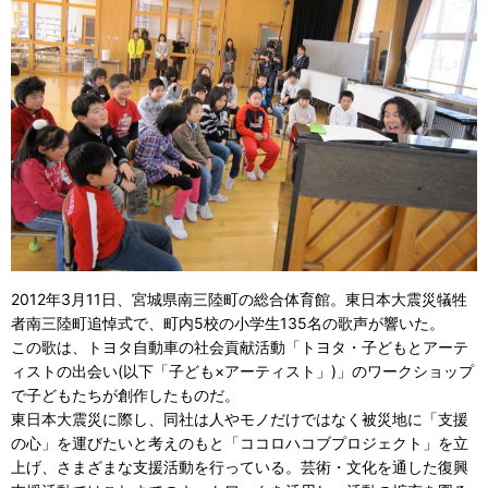
2012年3月11日、宮城県南三陸町の総合体育館。東日本大震災犠牲
者南三陸町追悼式で、町内5校の小学生135名の歌声が響いた。
この歌は、トヨタ自動車の社会貢献活動「トヨタ・子どもとアーテ
ィストの出会い(以下「子ども×アーティスト」)」のワークショップ
で子どもたちが創作したものだ。
東日本大震災に際し、同社は人やモノだけではなく被災地に「支援
の心」を運びたいと考えのもと「ココロハコブプロジェクト」を立
上げ、さまざまな支援活動を行っている。芸術・文化を通した復興